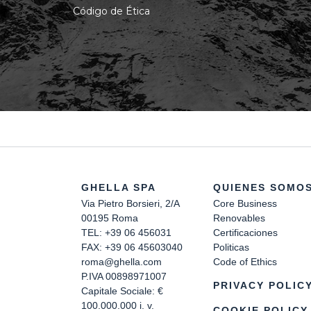
Código de Ética
GHELLA SPA
QUIENES SOMO
Via Pietro Borsieri, 2/A
Core Business
00195 Roma
Renovables
TEL: +39 06 456031
Certificaciones
FAX: +39 06 45603040
Politicas
roma@ghella.com
Code of Ethics
P.IVA 00898971007
PRIVACY POLIC
Capitale Sociale: €
100.000.000 i. v.
COOKIE POLICY