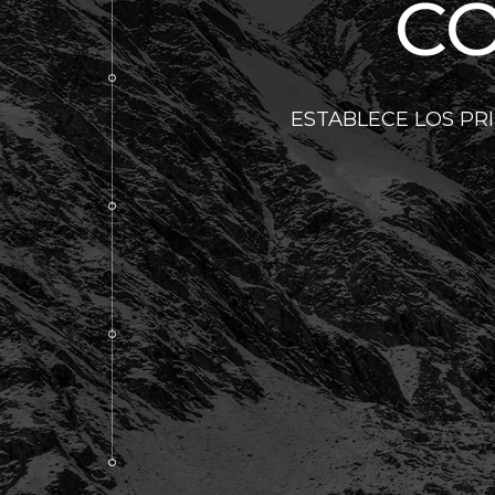
CÓ
03
ESTABLECE LOS PR
04
05
06