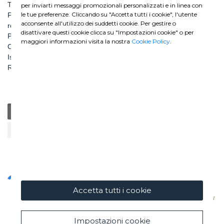
TEL: +39 06 456031
per inviarti messaggi promozionali personalizzati e in linea con
le tue preferenze. Cliccando su "Accetta tutti i cookie", l'utente
FAX: +39 06 45603040
acconsente all'utilizzo dei suddetti cookie. Per gestire o
roma@ghella.com
disattivare questi cookie clicca su "Impostazioni cookie" o per
P.IVA 00898971007
maggiori informazioni visita la nostra
Cookie Policy
.
Capitale Sociale: € 100.000.000 i. v.
Iscr. Registro Imprese di Roma e C. F. n. 00462220583
R.E.A. n. 330024
Generale
Educazione
Beneficenza / Salute
Sostenibilità
Cultura / Arte
Accetta tutti i cookie
Impostazioni cookie