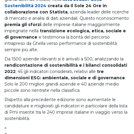
Sostenibilità 2024
creata da Il Sole 24 Ore in
collaborazione con Statista
, azienda leader delle ricerche
di mercato e analisi di dati aziendali. Questo riconoscimento
premia gli sforzi
delle imprese italiane maggiormente
impegnate nella
transizione ecologica, etica, sociale e
di governance
e testimonia la bontà del percorso
intrapreso da Ghella verso performance di sostenibilità
sempre più alte.
Da 1500 aziende rilevanti si è arrivati a 500, analizzando la
rendicontazione di sostenibilità e i bilanci consolidati
2022
; 45 gli indicatori considerati, relativi alle
tre
dimensioni ESG: ambientale, sociale e di governance
.
Solo le 200 migliori grandi aziende e 40 aziende medio
piccole sono rientrate nella classifica.
Rispetto alla precedente edizione sono aumentate le
candidature e migliorati gli indicatori in particolare della lista
di Pmi inserite tra le 240 imprese italiane in viaggio verso la
sostenibilità.
«Siamo felici di notare come il focus di ciascuna azienda, sia
di grande sia di medio-piccole dimensioni, nei tre ambiti