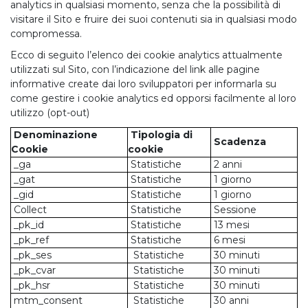
analytics in qualsiasi momento, senza che la possibilità di
visitare il Sito e fruire dei suoi contenuti sia in qualsiasi modo
compromessa.
Ecco di seguito l’elenco dei cookie analytics attualmente
utilizzati sul Sito, con l’indicazione del link alle pagine
informative create dai loro sviluppatori per informarla su
come gestire i cookie analytics ed opporsi facilmente al loro
utilizzo (opt-out)
Denominazione
Tipologia di
Scadenza
Cookie
cookie
_ga
Statistiche
2 anni
_gat
Statistiche
1 giorno
_gid
Statistiche
1 giorno
Collect
Statistiche
Sessione
_pk_id
Statistiche
13 mesi
_pk_ref
Statistiche
6 mesi
_pk_ses
Statistiche
30 minuti
_pk_cvar
Statistiche
30 minuti
_pk_hsr
Statistiche
30 minuti
mtm_consent
Statistiche
30 anni