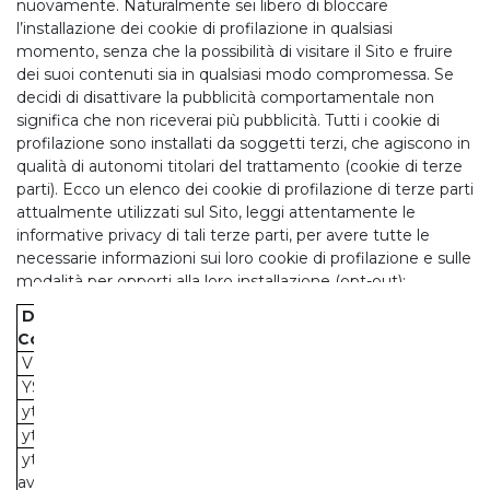
nuovamente. Naturalmente sei libero di bloccare
l’installazione dei cookie di profilazione in qualsiasi
momento, senza che la possibilità di visitare il Sito e fruire
dei suoi contenuti sia in qualsiasi modo compromessa. Se
decidi di disattivare la pubblicità comportamentale non
significa che non riceverai più pubblicità. Tutti i cookie di
profilazione sono installati da soggetti terzi, che agiscono in
qualità di autonomi titolari del trattamento (cookie di terze
parti). Ecco un elenco dei cookie di profilazione di terze parti
attualmente utilizzati sul Sito, leggi attentamente le
informative privacy di tali terze parti, per avere tutte le
necessarie informazioni sui loro cookie di profilazione e sulle
modalità per opporti alla loro installazione (opt-out):
Denominazione
Categoria del
Scadenza
Cookie
Cookie
VISITOR_INFO1_LIVE
Profilazione
179 giorni
YSC
Profilazione
Sessione
yt.innertube::nextId
Profilazione
Persistente
yt.innertube::requests
Profilazione
Persistente
yt-remote-cast-
Profilazione
Sessione
available